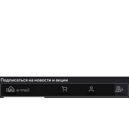
Подписаться
на новости и акции
политикой
конфиденциальности
Главная
Каталог
обработку персональных данных
Корзина
Кабинет
Контакты
+7 (495) 106-15-06
info@mossmore.ru
г. Москва, ул. Нижняя Красносельская вл 40/12, корп. 21, офис
102