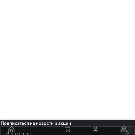
Подписаться
на новости и акции
политикой
Главная
Каталог
Корзина
Кабинет
Контакты