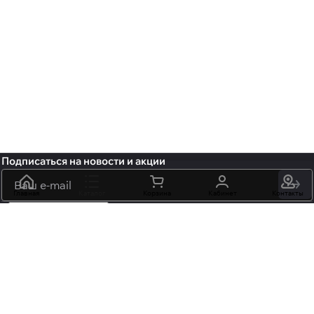
Подписаться
на новости и акции
политикой
Главная
Каталог
Корзина
Кабинет
Контакты
конфиденциальности
обработку персональных данных
+7 (495) 106-15-06
info@mossmore.ru
г. Москва, ул. Нижняя Красносельская вл 40/12, корп. 21, офис
102
Центр оптовой торговли «НОВЬ» м. "Бауманская",
"Красносельская"
Интернет-магазин