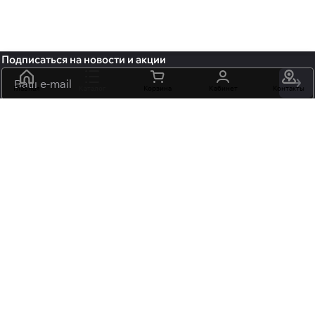
Подписаться
на новости и акции
политикой
Главная
Каталог
Корзина
Кабинет
Контакты
конфиденциальности
обработку персональных данных
+7 (495) 106-15-06
info@mossmore.ru
г. Москва, ул. Нижняя Красносельская вл 40/12, корп. 21, офис
102
Центр оптовой торговли «НОВЬ» м. "Бауманская",
"Красносельская"
Интернет-магазин
Компания
Помощь
Мы в соцсетях