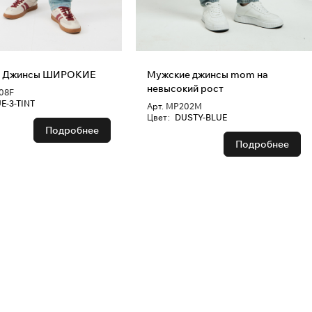
е Джинсы ШИРОКИЕ
Мужские джинсы mom на
невысокий рост
08F
E-3-TINT
Арт.
MP202M
Цвет
:
DUSTY-BLUE
Подробнее
Подробнее