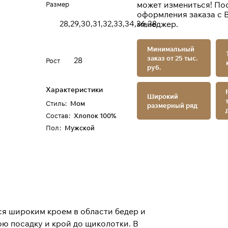
может измениться! По
Размер
оформления заказа с 
28,29,30,31,32,33,34,36,38
менеджер.
Минимальный
заказ от 25 тыс.
28
Рост
руб.
Характеристики
Широкий
Стиль
:
Мом
размерный ряд
Состав
:
Хлопок 100%
Пол
:
Мужской
ся широким кроем в области бедер и
ю посадку и крой до щиколотки. В