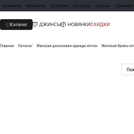
Компания
Реквизиты
Доставка
Контакты
Отзывы
Привилег
Каталог
ДЖИНСЫ
НОВИНКИ
СКИДКИ
Главная
Каталог
Женская джинсовая одежда оптом
Женские брюки оп
Пок