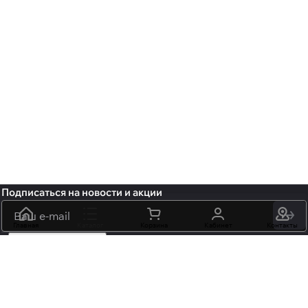
Подписаться
на новости и акции
политикой
конфиденциальности
Главная
Каталог
обработку персональных данных
Корзина
Кабинет
Контакты
+7 (495) 106-15-06
info@mossmore.ru
г. Москва, ул. Нижняя Красносельская вл 40/12, корп. 21, офис
102