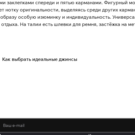
ими заклепками спереди и пятью карманами. Фигурный м
т нотку оригинальности, выделяясь среди других карма
т образу особую изюминку и индивидуальность. Универс
 отдыха. На талии есть шлевки для ремня, застёжка на м
Как выбрать идеальные джинсы
Советы покупателям
политикой конфиденциальности
обработк