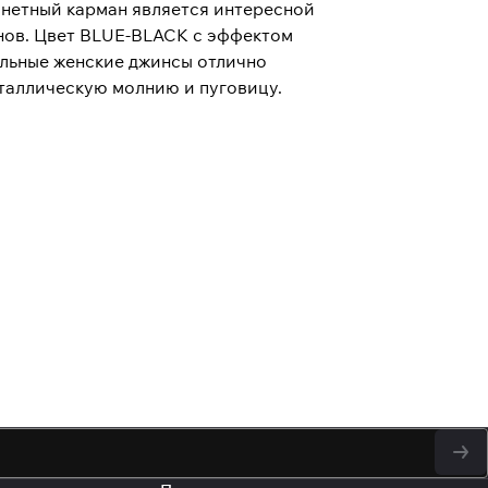
онетный карман является интересной
нов. Цвет BLUE-BLACK с эффектом
альные женские джинсы отлично
еталлическую молнию и пуговицу.
у персональных данных