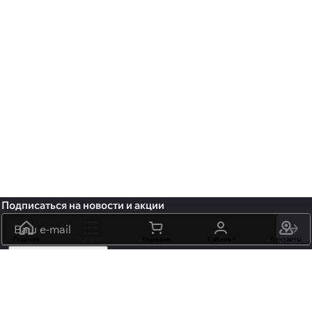
Подписаться
на новости и акции
политикой
конфиденциальности
обработку персональных данных
Главная
Каталог
Корзина
Кабинет
Контакты
+7 (495) 106-15-06
info@mossmore.ru
г. Москва, ул. Нижняя Красносельская вл 40/12, корп. 21, офис
102