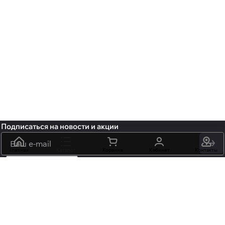
Подписаться
на новости и акции
политикой
Главная
Каталог
Корзина
Кабинет
Контакты
конфиденциальности
обработку персональных данных
+7 (495) 106-15-06
info@mossmore.ru
г. Москва, ул. Нижняя Красносельская вл 40/12, корп. 21, офис
102
Центр оптовой торговли «НОВЬ» м. "Бауманская",
"Красносельская"