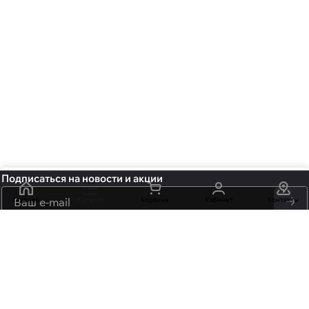
Подписаться
на новости и акции
Главная
Каталог
Корзина
Кабинет
Контакты
политикой
конфиденциальности
обработку персональных данных
+7 (495) 106-15-06
info@mossmore.ru
г. Москва, ул. Нижняя Красносельская вл 40/12, корп. 21, офис
102
Центр оптовой торговли «НОВЬ» м. "Бауманская",