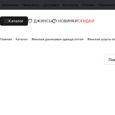
Компания
Реквизиты
Доставка
Контакты
Отзывы
Привилег
Каталог
ДЖИНСЫ
НОВИНКИ
СКИДКИ
Главная
Каталог
Женская джинсовая одежда оптом
Женские шорты о
Пок