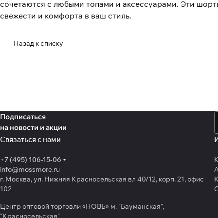
сочетаются с любыми топами и аксессуарами. Эти шорты
свежести и комфорта в ваш стиль.
Назад к списку
Подписаться
на новости и акции
Связаться с нами
+7 (495) 106-15-06
К
info@mossmore.ru
г. Москва, ул. Нижняя Красносельская вл 40/12, корп. 21, офис
К
102
Центр оптовой торговли «НОВЬ» м. "Бауманская",
"Красносельская"