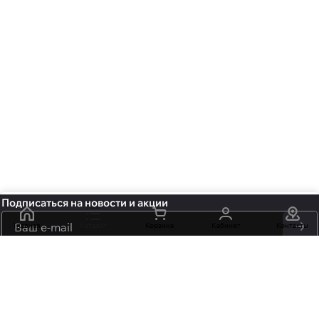
Подписаться
на новости и акции
Главная
Каталог
политикой
Корзина
Кабинет
Контакты
конфиденциальности
обработку персональных данных
+7 (495) 106-15-06
info@mossmore.ru
г. Москва, ул. Нижняя Красносельская вл 40/12, корп. 21, офис
102