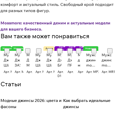
комфорт и актуальный стиль. Свободный крой подходит
для разных типов фигур.
Mossmore: качественный деним и актуальные модели
для вашего бизнеса.
Вам также может понравиться
Нет на
Нет на
Нет на
Новинка
Новинка
Акция
Новинка
OZON/WB
OZON/WB
OZON/WB
Мужские
Мужские
Мужские
Мужские
Мужские
Мужские
Мужские
Мужские
Мужские
Мужск
Джинсы
Джинсы
Джинсы
Джинсы
Джинсы
Джинсы
Джинсы
джинсы
джинсы
джинсы
ШИРОКИЕ
ЗАУЖЕННЫЕ
Mom
ШИРОКИЕ
ШИРОКИЕ
БАРРЕЛ
ПРЯМЫЕ
мом
mom
mom
на
со
Арт.
MR2580T
Арт.
MR2672
Арт.
MR760
Арт.
MR2719
Арт.
MR2708F
Арт.
FDN0711-
Арт.
MR2685
Арт.
MT027
Арт.
MP202M
Арт.
MR1
невысокий
средне
D1
рост
посадк
Статьи
Модные джинсы 2026: цвета и
Как выбрать идеальные
Fashion Denim
Советы покупателям
фасоны
джинсы