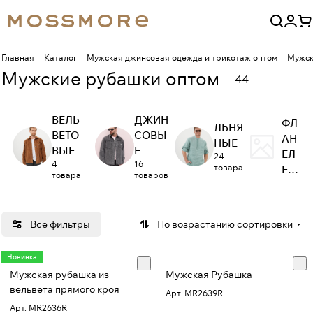
Главная
Каталог
Мужская джинсовая одежда и трикотаж оптом
Мужск
Мужские рубашки оптом
44
ВЕЛЬ
ДЖИН
ФЛ
ЛЬНЯ
ВЕТО
СОВЫ
АН
НЫЕ
ВЫЕ
Е
ЕЛ
24
4
16
товара
ЕВ
товара
товаров
ЫЕ
Все фильтры
По возрастанию сортировки
Новинка
Мужская рубашка из
Мужская Рубашка
вельвета прямого кроя
Арт.
MR2639R
Арт.
MR2636R