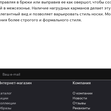
правляя в брюки или выправив ее как овершот, чтобы со
 в межсезонье. Наличие нагрудных карманов делает эту
егантный вид и позволяет варьировать стиль носки. Мо
ания более строгого и формального стиля.
политикой конфиденциальности
обработк
Интернет-магазин
Компания
аталог
О компании
Акции
Новости
оллекции
Отзывы
Образы
Реквизиты