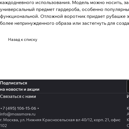
каждодневного использования. Модель можно носить, за
универсальный предмет гардероба, особенно популярный
функциональной. Отложной воротник придает рубашке эл
более непринужденного образа или застегнуть для созд
Назад к списку
Подписаться
на новости и акции
Связаться с нами
+7 (495) 106-15-06
К
info@mossmore.ru
г. Москва, ул. Нижняя Красносельская вл 40/12, корп. 21, офис
К
102