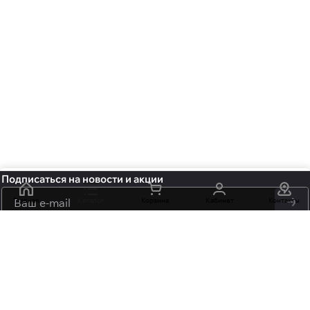
Подписаться
на новости и акции
Главная
Каталог
Корзина
Кабинет
Контакты
политикой
конфиденциальности
обработку персональных данных
+7 (495) 106-15-06
info@mossmore.ru
г. Москва, ул. Нижняя Красносельская вл 40/12, корп. 21, офис
102
Центр оптовой торговли «НОВЬ» м. "Бауманская",