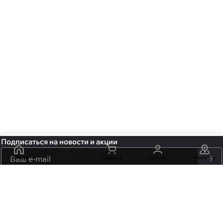
Подписаться
на новости и акции
Главная
Каталог
политикой
Корзина
Кабинет
Контакты
конфиденциальности
обработку персональных данных
+7 (495) 106-15-06
info@mossmore.ru
г. Москва, ул. Нижняя Красносельская вл 40/12, корп. 21, офис
102