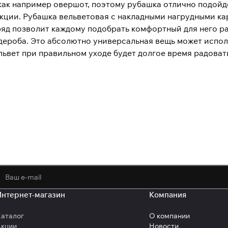
 как например овершот, поэтому рубашка отлично подойд
екции. Рубашка вельветовая с накладными нагрудными 
д позволит каждому подобрать комфортный для него ра
дероба. Это абсолютно универсальная вещь может исполь
ельвет при правильном уходе будет долгое время радов
политикой конфиденциальности
обработк
Интернет-магазин
Компания
аталог
О компании
Акции
Новости