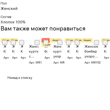
Пол
Женский
Состав
Хлопок 100%
Вам также может понравиться
Акция
Акция
Хит
Акция
Акция
Акция
Акция
Акци
Акция
Женская
Женская
Женская
Женская
Женский
Женская
Женская
Женская
Женский
Же
Куртка
Куртка
Куртка
куртка
бомбер
куртка
Куртка
Куртка
бомбер
Кур
с
укороченная
укороченный
Арт.
MR7085M
Арт.
MR7085M
Арт.
MR712M
Арт.
MR19261M
Арт.
MR19325M
Арт.
MR19318M
Арт
рваным
на
Арт.
MR1250MC
Арт.
MR19089MCS
Арт.
MR19296M
краем
резинке
Назад к списку